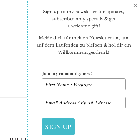
×
Skip
Skip
to
to
Sign up to my newsletter for updates,
main
primary
subscriber only specials & get
content
sidebar
a welcome gift
!
Melde dich für meinen Newsletter an, um
auf dem Laufenden zu bleiben & hol dir ein
Willkommensgeschenk!
Join my community now!
19. MAI 2018
SIGN UP
BUTTERFLY DANCE QUILT PATTERN