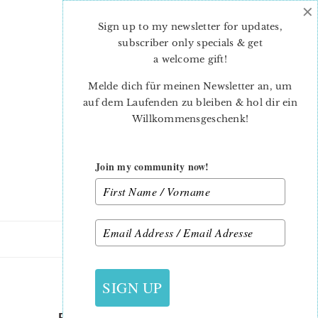
×
Skip
Skip
to
to
Sign up to my newsletter for updates,
main
primary
subscriber only specials & get
content
sidebar
a welcome gift
!
Melde dich für meinen Newsletter an, um
auf dem Laufenden zu bleiben & hol dir ein
Willkommensgeschenk!
Join my community now!
18. OKTOBER 2020
SIGN UP
FABRIC REQUIREMENTS-2