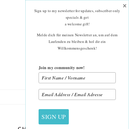
×
Skip
Skip
to
to
Sign up to my newsletter for updates, subscriber only
main
primary
specials & get
content
sidebar
a welcome gift
!
Melde dich für meinen Newsletter an, um auf dem
Laufenden zu bleiben & hol dir ein
Willkommensgeschenk!
Join my community now!
18. OKTOBER 2020
SIGN UP
CHRISTMAS-QUILT-PATTERN-