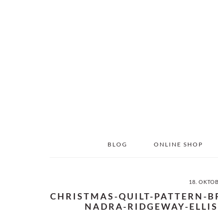
Skip
Skip
to
to
main
primary
content
sidebar
BLOG
ONLINE SHOP
18. OKTO
CHRISTMAS-QUILT-PATTERN-B
NADRA-RIDGEWAY-ELLIS