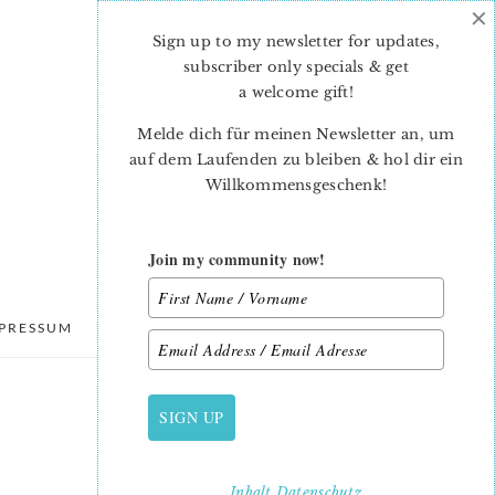
×
Sign up to my newsletter for updates,
subscriber only specials & get
a welcome gift
!
Melde dich für meinen Newsletter an, um
auf dem Laufenden zu bleiben & hol dir ein
Willkommensgeschenk!
Join my community now!
PRESSUM
DATENSCHUTZ
SIGN UP
PRIMARY
SIDEBAR
Inhalt
Datenschutz