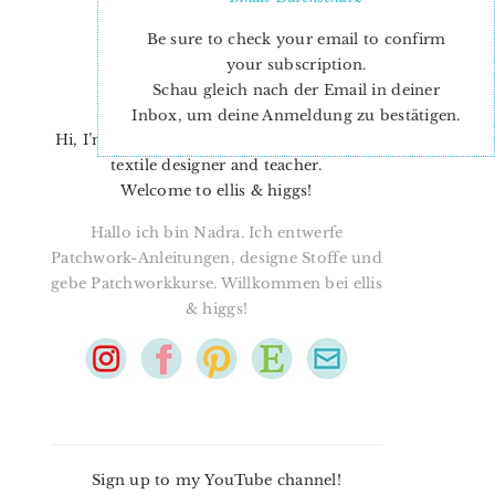
Be sure to check your email to confirm
your subscription.
Schau gleich nach der Email in deiner
Inbox, um deine Anmeldung zu bestätigen.
Hi, I’m Nadra. I’m a quilt pattern designer,
textile designer and teacher.
Welcome to ellis & higgs!
Hallo ich bin Nadra. Ich entwerfe
Patchwork-Anleitungen, designe Stoffe und
gebe Patchworkkurse. Willkommen bei ellis
& higgs!
Sign up to my YouTube channel!