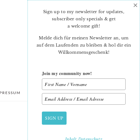
×
Sign up to my newsletter for updates,
subscriber only specials & get
a welcome gift
!
Melde dich für meinen Newsletter an, um
auf dem Laufenden zu bleiben & hol dir ein
Willkommensgeschenk!
Join my community now!
PRESSUM
DATENSCHUTZ
SIGN UP
PRIMARY
SIDEBAR
Inhalt
Datenschutz