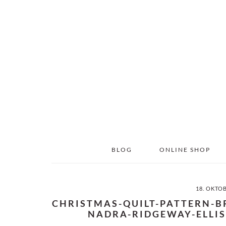
Skip
Skip
to
to
main
primary
content
sidebar
BLOG
ONLINE SHOP
18. OKTO
CHRISTMAS-QUILT-PATTERN-B
NADRA-RIDGEWAY-ELLIS