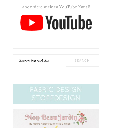
Abonniere meinen YouTube Kanal!
Search
this
website