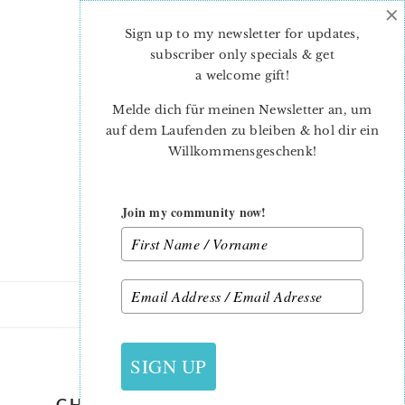
×
Skip
Skip
to
to
Sign up to my newsletter for updates,
main
primary
subscriber only specials & get
content
sidebar
a welcome gift
!
Melde dich für meinen Newsletter an, um
auf dem Laufenden zu bleiben & hol dir ein
Willkommensgeschenk!
Join my community now!
18. OKTOBER 2020
SIGN UP
CHRISTMAS-QUILT-PATTERN-