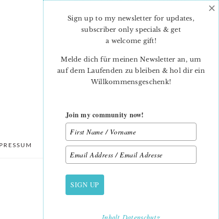
×
Sign up to my newsletter for updates,
subscriber only specials & get
a welcome gift
!
Melde dich für meinen Newsletter an, um
auf dem Laufenden zu bleiben & hol dir ein
Willkommensgeschenk!
Join my community now!
PRESSUM
DATENSCHUTZ
SIGN UP
PRIMARY
SIDEBAR
Inhalt
Datenschutz