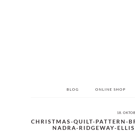
Skip
Skip
to
to
main
primary
content
sidebar
BLOG
ONLINE SHOP
18. OKTO
CHRISTMAS-QUILT-PATTERN-B
NADRA-RIDGEWAY-ELLIS