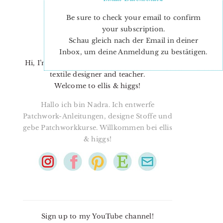
Be sure to check your email to confirm
your subscription.
Schau gleich nach der Email in deiner
Inbox, um deine Anmeldung zu bestätigen.
Hi, I’m Nadra. I’m a quilt pattern designer,
textile designer and teacher.
Welcome to ellis & higgs!
Hallo ich bin Nadra. Ich entwerfe
Patchwork-Anleitungen, designe Stoffe und
gebe Patchworkkurse. Willkommen bei ellis
& higgs!
Sign up to my YouTube channel!