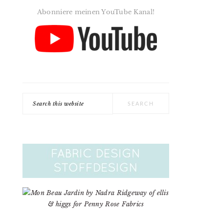
Abonniere meinen YouTube Kanal!
Search
this
website