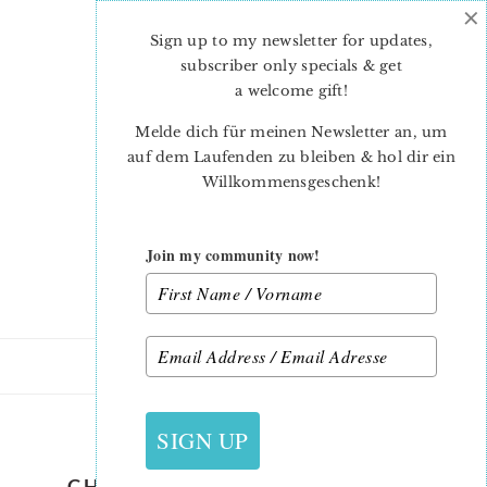
×
Skip
Skip
to
to
Sign up to my newsletter for updates,
main
primary
subscriber only specials & get
content
sidebar
a welcome gift
!
Melde dich für meinen Newsletter an, um
auf dem Laufenden zu bleiben & hol dir ein
Willkommensgeschenk!
Join my community now!
18. OKTOBER 2020
SIGN UP
CHRISTMAS-QUILT-PATTERN-