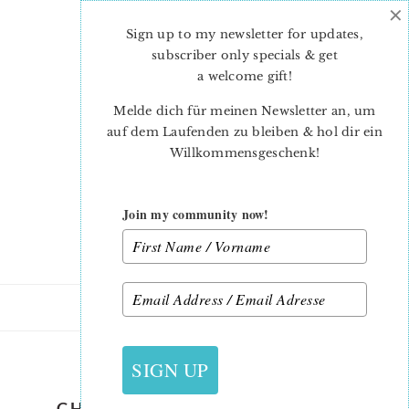
×
Skip
Skip
to
to
Sign up to my newsletter for updates,
main
primary
subscriber only specials & get
content
sidebar
a welcome gift
!
Melde dich für meinen Newsletter an, um
auf dem Laufenden zu bleiben & hol dir ein
Willkommensgeschenk!
Join my community now!
18. OKTOBER 2020
SIGN UP
CHRISTMAS-QUILT-PATTERN-