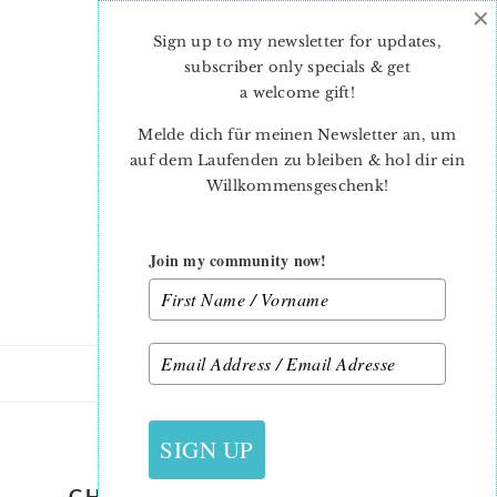
×
Skip
Skip
to
to
Sign up to my newsletter for updates,
main
primary
subscriber only specials & get
content
sidebar
a welcome gift
!
Melde dich für meinen Newsletter an, um
auf dem Laufenden zu bleiben & hol dir ein
Willkommensgeschenk!
Join my community now!
6. NOVEMBER 2020
SIGN UP
CHRISTMAS-QUILT-PATTERN-