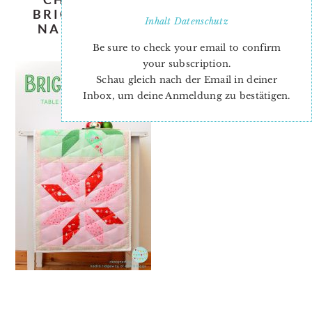
BRIGHT-STARS-QUILT-PATTERN-
Inhalt
Datenschutz
NADRA-RIDGEWAY-ELLIS-AND-
HIGGS-TABLE-RUNNER-1
Be sure to check your email to confirm
your subscription.
Schau gleich nach der Email in deiner
Inbox, um deine Anmeldung zu bestätigen.