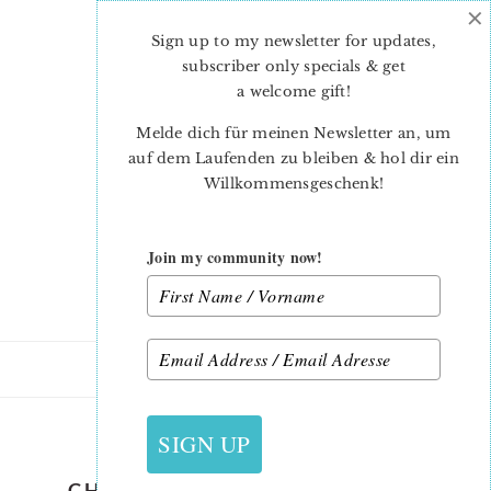
×
Skip
Skip
to
to
Sign up to my newsletter for updates,
main
primary
subscriber only specials & get
content
sidebar
a welcome gift
!
Melde dich für meinen Newsletter an, um
auf dem Laufenden zu bleiben & hol dir ein
Willkommensgeschenk!
Join my community now!
6. NOVEMBER 2020
SIGN UP
CHRISTMAS-QUILT-PATTERN-