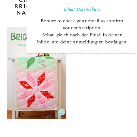
BRIGHT-STARS-QUILT-PATTERN-
Inhalt
Datenschutz
NADRA-RIDGEWAY-ELLIS-AND-
HIGGS-TABLE-RUNNER-1
Be sure to check your email to confirm
your subscription.
Schau gleich nach der Email in deiner
Inbox, um deine Anmeldung zu bestätigen.