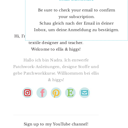
Be sure to check your email to confirm
your subscription.
Schau gleich nach der Email in deiner
Inbox, um deine Anmeldung zu bestätigen.
Hi, I’m Nadra. I’m a quilt pattern designer,
textile designer and teacher.
Welcome to ellis & higgs!
Hallo ich bin Nadra. Ich entwerfe
Patchwork-Anleitungen, designe Stoffe und
gebe Patchworkkurse. Willkommen bei ellis
& higgs!
Sign up to my YouTube channel!