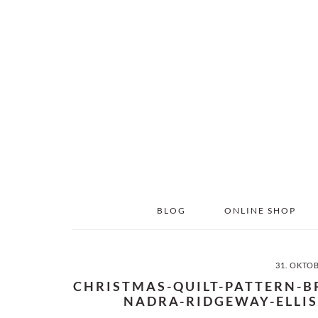
Skip
Skip
to
to
main
primary
content
sidebar
BLOG
ONLINE SHOP
31. OKTO
CHRISTMAS-QUILT-PATTERN-B
NADRA-RIDGEWAY-ELLIS