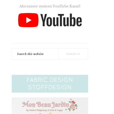
Abonniere meinen YouTube Kanal!
Search
this
website