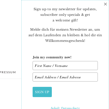
×
Sign up to my newsletter for updates,
subscriber only specials & get
a welcome gift
!
Melde dich für meinen Newsletter an, um
auf dem Laufenden zu bleiben & hol dir ein
Willkommensgeschenk!
Join my community now!
PRESSUM
DATENSCHUTZ
SIGN UP
PRIMARY
SIDEBAR
Inhalt
Datenschutz