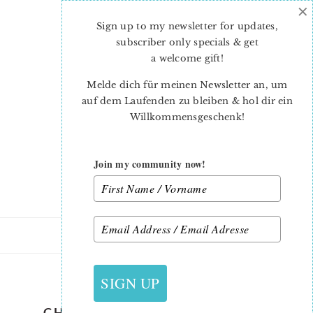
×
Skip
Skip
to
to
Sign up to my newsletter for updates,
main
primary
subscriber only specials & get
content
sidebar
a welcome gift
!
Melde dich für meinen Newsletter an, um
auf dem Laufenden zu bleiben & hol dir ein
Willkommensgeschenk!
Join my community now!
31. OKTOBER 2020
SIGN UP
CHRISTMAS-QUILT-PATTERN-