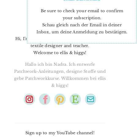
Be sure to check your email to confirm
your subscription.
Schau gleich nach der Email in deiner
Inbox, um deine Anmeldung zu bestätigen.
Hi, I’m Nadra. I’m a quilt pattern designer,
textile designer and teacher.
Welcome to ellis & higgs!
Hallo ich bin Nadra. Ich entwerfe
Patchwork-Anleitungen, designe Stoffe und
gebe Patchworkkurse. Willkommen bei ellis
& higgs!
Sign up to my YouTube channel!