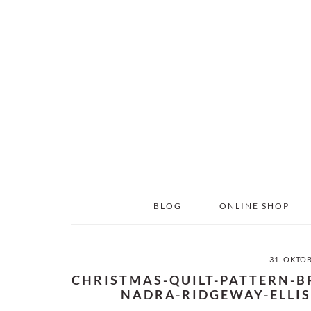
Skip
Skip
to
to
main
primary
content
sidebar
BLOG
ONLINE SHOP
31. OKTO
CHRISTMAS-QUILT-PATTERN-B
NADRA-RIDGEWAY-ELLIS