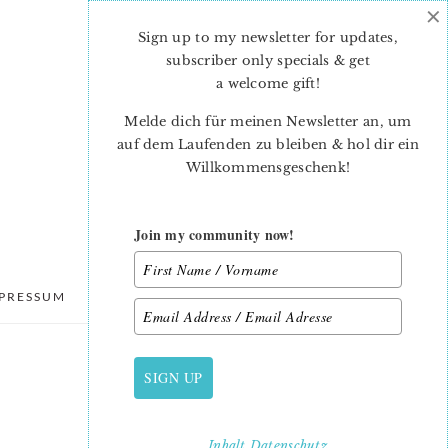
×
Sign up to my newsletter for updates,
subscriber only specials & get
a welcome gift
!
Melde dich für meinen Newsletter an, um
auf dem Laufenden zu bleiben & hol dir ein
Willkommensgeschenk!
Join my community now!
PRESSUM
DATENSCHUTZ
SIGN UP
PRIMARY
SIDEBAR
Inhalt
Datenschutz