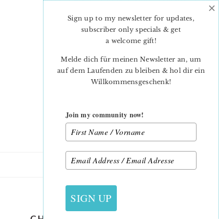
×
Skip
Skip
to
to
Sign up to my newsletter for updates,
main
primary
subscriber only specials & get
content
sidebar
a welcome gift
!
Melde dich für meinen Newsletter an, um
auf dem Laufenden zu bleiben & hol dir ein
Willkommensgeschenk!
Join my community now!
31. OKTOBER 2020
SIGN UP
CHRISTMAS-QUILT-PATTERN-