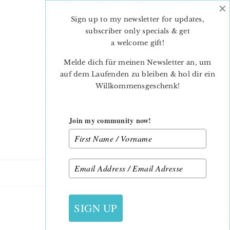
×
Skip
Skip
to
to
Sign up to my newsletter for updates,
main
primary
subscriber only specials & get
content
sidebar
a welcome gift
!
Melde dich für meinen Newsletter an, um
auf dem Laufenden zu bleiben & hol dir ein
Willkommensgeschenk!
Join my community now!
4. JANUAR 2015
SIGN UP
BRIGHT HOPE4