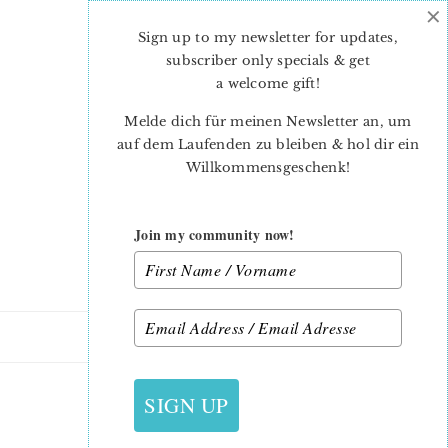
×
Skip
Skip
to
to
Sign up to my newsletter for updates,
main
primary
subscriber only specials & get
content
sidebar
a welcome gift
!
Melde dich für meinen Newsletter an, um
auf dem Laufenden zu bleiben & hol dir ein
Willkommensgeschenk!
Join my community now!
17. JANUAR 2016
SIGN UP
BLOOM SEW ALONG 4