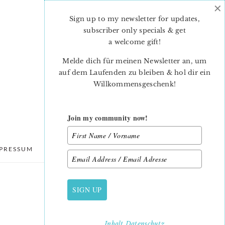
×
Sign up to my newsletter for updates,
subscriber only specials & get
a welcome gift
!
Melde dich für meinen Newsletter an, um
auf dem Laufenden zu bleiben & hol dir ein
Willkommensgeschenk!
Join my community now!
PRESSUM
DATENSCHUTZ
SIGN UP
PRIMARY
SIDEBAR
Inhalt
Datenschutz