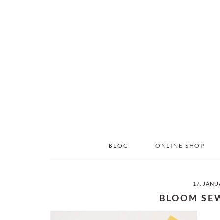
Skip
Skip
to
to
main
primary
content
sidebar
BLOG
ONLINE SHOP
17. JANU
BLOOM SE