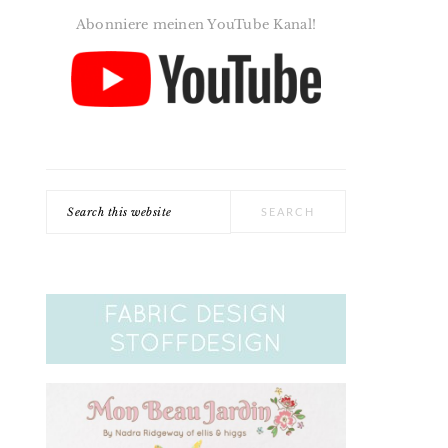
Abonniere meinen YouTube Kanal!
Search
this
website