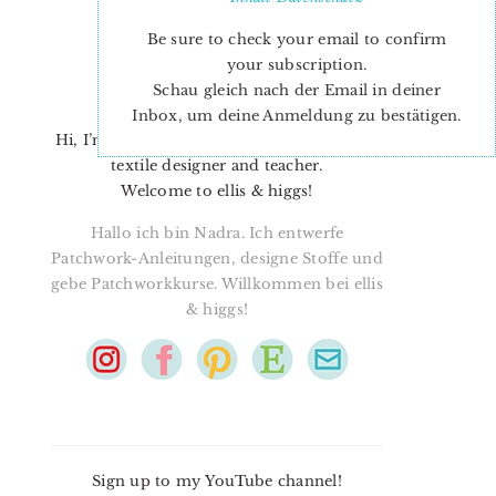
Be sure to check your email to confirm
your subscription.
Schau gleich nach der Email in deiner
Inbox, um deine Anmeldung zu bestätigen.
Hi, I’m Nadra. I’m a quilt pattern designer,
textile designer and teacher.
Welcome to ellis & higgs!
Hallo ich bin Nadra. Ich entwerfe
Patchwork-Anleitungen, designe Stoffe und
gebe Patchworkkurse. Willkommen bei ellis
& higgs!
Sign up to my YouTube channel!