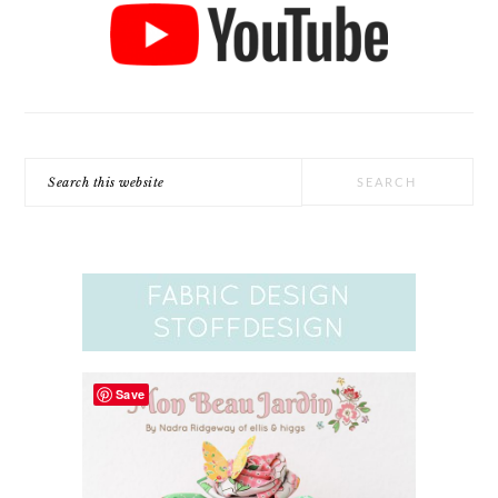
Search
this
website
Save