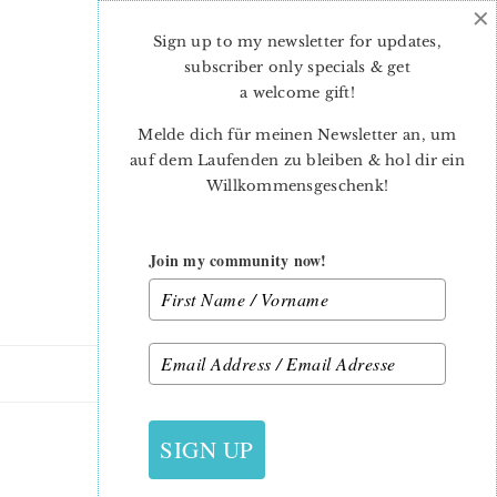
×
Skip
Skip
to
to
Sign up to my newsletter for updates,
main
primary
subscriber only specials & get
content
sidebar
a welcome gift
!
Melde dich für meinen Newsletter an, um
auf dem Laufenden zu bleiben & hol dir ein
Willkommensgeschenk!
Join my community now!
25. AUGUST 2015
SIGN UP
BLOOMANDBLISS_6