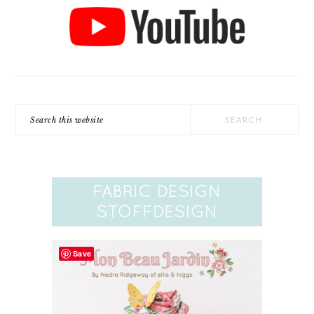
Search
this
website
Save