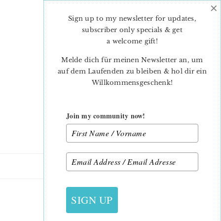
×
Skip
Skip
to
to
Sign up to my newsletter for updates,
main
primary
subscriber only specials & get
content
sidebar
a welcome gift
!
Melde dich für meinen Newsletter an, um
auf dem Laufenden zu bleiben & hol dir ein
Willkommensgeschenk!
Join my community now!
26. JULI 2016
SIGN UP
PRIMROSE6