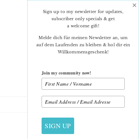
×
Skip
Skip
to
to
Sign up to my newsletter for updates,
main
primary
subscriber only specials & get
content
sidebar
a welcome gift
!
Melde dich für meinen Newsletter an, um
auf dem Laufenden zu bleiben & hol dir ein
Willkommensgeschenk!
Join my community now!
26. JULI 2016
SIGN UP
PRIMROSE13