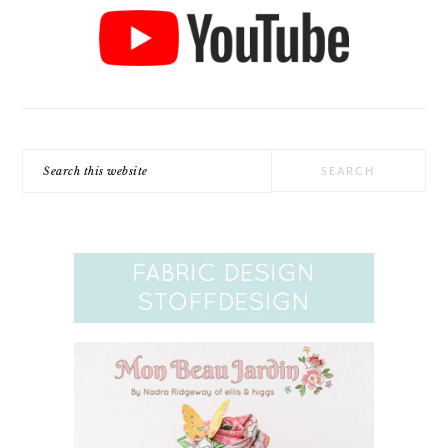
Search
this
website