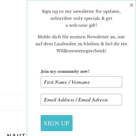
×
Skip
Skip
to
to
Sign up to my newsletter for updates,
main
primary
subscriber only specials & get
content
sidebar
a welcome gift
!
Melde dich für meinen Newsletter an, um
auf dem Laufenden zu bleiben & hol dir ein
Willkommensgeschenk!
Join my community now!
6. JUNI 2020
SIGN UP
NAUTICAL-QUILT-PATTERNS-BEACH-