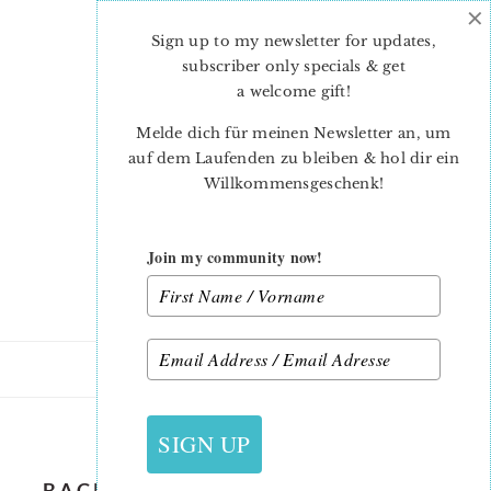
×
Skip
Skip
to
to
Sign up to my newsletter for updates,
main
primary
subscriber only specials & get
content
sidebar
a welcome gift
!
Melde dich für meinen Newsletter an, um
auf dem Laufenden zu bleiben & hol dir ein
Willkommensgeschenk!
Join my community now!
22. DEZEMBER 2015
SIGN UP
BACKYARD ROSES STRIKE OFFS_7