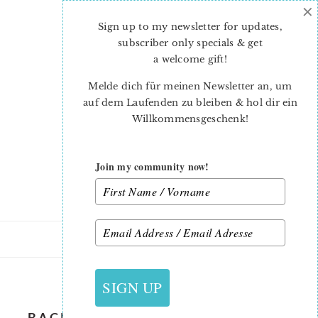
×
Skip
Skip
to
to
Sign up to my newsletter for updates,
main
primary
subscriber only specials & get
content
sidebar
a welcome gift
!
Melde dich für meinen Newsletter an, um
auf dem Laufenden zu bleiben & hol dir ein
Willkommensgeschenk!
Join my community now!
22. DEZEMBER 2015
SIGN UP
BACKYARD ROSES STRIKE OFFS_3