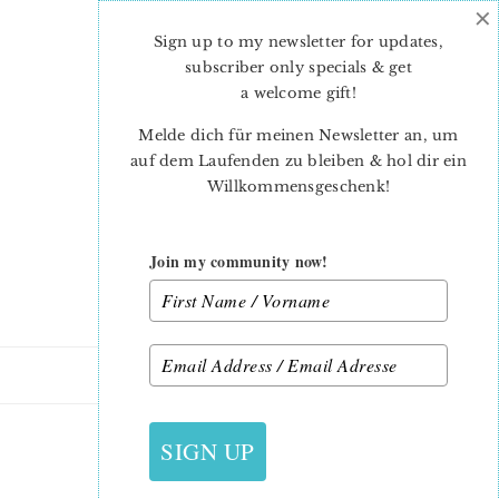
×
Skip
Skip
to
to
Sign up to my newsletter for updates,
main
primary
subscriber only specials & get
content
sidebar
a welcome gift
!
Melde dich für meinen Newsletter an, um
auf dem Laufenden zu bleiben & hol dir ein
Willkommensgeschenk!
Join my community now!
14. JULI 2016
SIGN UP
APPLE FARM FABRIC