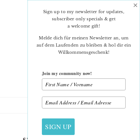
×
Skip
Skip
to
to
Sign up to my newsletter for updates,
main
primary
subscriber only specials & get
content
sidebar
a welcome gift
!
Melde dich für meinen Newsletter an, um
auf dem Laufenden zu bleiben & hol dir ein
Willkommensgeschenk!
Join my community now!
9. AUGUST 2016
SIGN UP
SWEET APPLES BABY QUILT