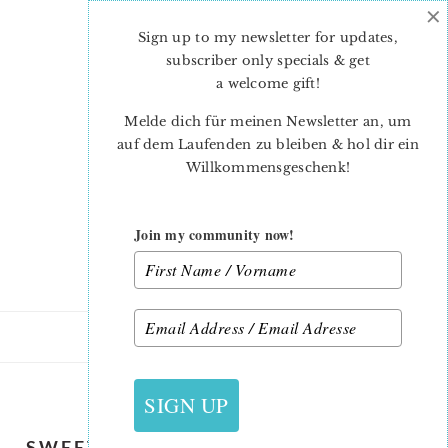
×
Skip
Skip
to
to
Sign up to my newsletter for updates,
main
primary
subscriber only specials & get
content
sidebar
a welcome gift
!
Melde dich für meinen Newsletter an, um
auf dem Laufenden zu bleiben & hol dir ein
Willkommensgeschenk!
Join my community now!
9. AUGUST 2016
SIGN UP
SWEET APPLES PILLOW PATTERN BY