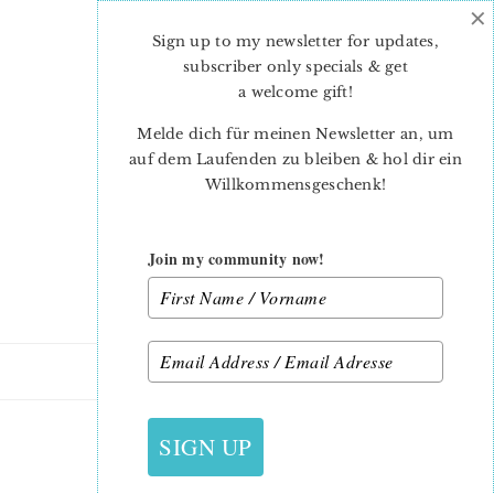
×
Skip
Skip
to
to
Sign up to my newsletter for updates,
main
primary
subscriber only specials & get
content
sidebar
a welcome gift
!
Melde dich für meinen Newsletter an, um
auf dem Laufenden zu bleiben & hol dir ein
Willkommensgeschenk!
Join my community now!
13. NOVEMBER 2018
SIGN UP
NADRA_ABOUT