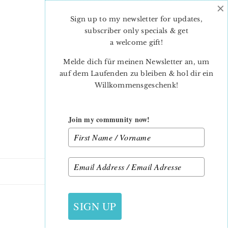
×
Skip
Skip
to
to
Sign up to my newsletter for updates,
main
primary
subscriber only specials & get
content
sidebar
a welcome gift
!
Melde dich für meinen Newsletter an, um
auf dem Laufenden zu bleiben & hol dir ein
Willkommensgeschenk!
Join my community now!
21. JUNI 2016
SIGN UP
LADENATELIER1