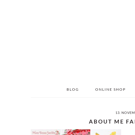
Skip
Skip
to
to
main
primary
content
sidebar
BLOG
ONLINE SHOP
13. NOVEM
ABOUT ME FA