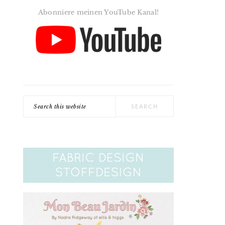
Abonniere meinen YouTube Kanal!
Search
this
website