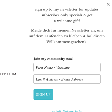
×
Sign up to my newsletter for updates,
subscriber only specials & get
a welcome gift
!
Melde dich für meinen Newsletter an, um
auf dem Laufenden zu bleiben & hol dir ein
Willkommensgeschenk!
Join my community now!
PRESSUM
DATENSCHUTZ
SIGN UP
PRIMARY
SIDEBAR
Inhalt
Datenschutz