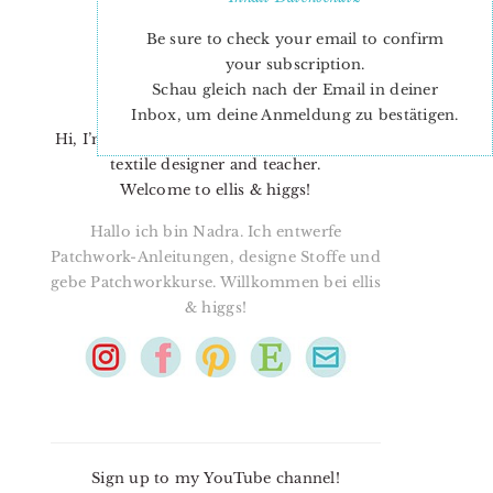
Be sure to check your email to confirm
your subscription.
Schau gleich nach der Email in deiner
Inbox, um deine Anmeldung zu bestätigen.
Hi, I’m Nadra. I’m a quilt pattern designer,
textile designer and teacher.
Welcome to ellis & higgs!
Hallo ich bin Nadra. Ich entwerfe
Patchwork-Anleitungen, designe Stoffe und
gebe Patchworkkurse. Willkommen bei ellis
& higgs!
Sign up to my YouTube channel!