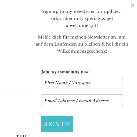
×
Skip
Skip
to
to
Sign up to my newsletter for updates,
main
primary
subscriber only specials & get
content
sidebar
a welcome gift
!
Melde dich für meinen Newsletter an, um
auf dem Laufenden zu bleiben & hol dir ein
Willkommensgeschenk!
Join my community now!
22. APRIL 2023
SIGN UP
TULIP-QUILT-PATTERN-NADRA-