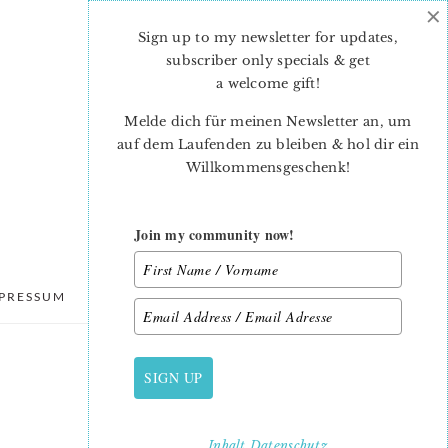
×
Sign up to my newsletter for updates,
subscriber only specials & get
a welcome gift
!
Melde dich für meinen Newsletter an, um
auf dem Laufenden zu bleiben & hol dir ein
Willkommensgeschenk!
Join my community now!
PRESSUM
DATENSCHUTZ
SIGN UP
PRIMARY
SIDEBAR
Inhalt
Datenschutz