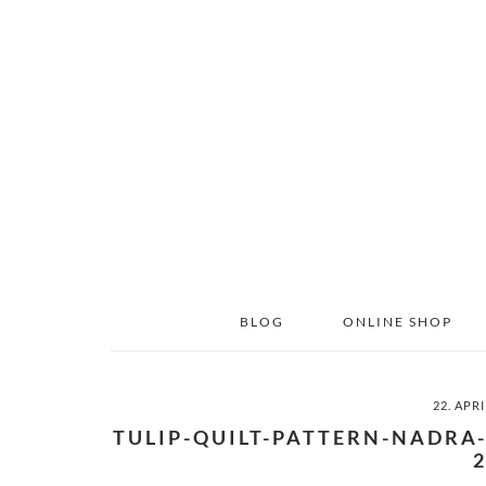
Skip
Skip
to
to
main
primary
content
sidebar
BLOG
ONLINE SHOP
22. APR
TULIP-QUILT-PATTERN-NADRA