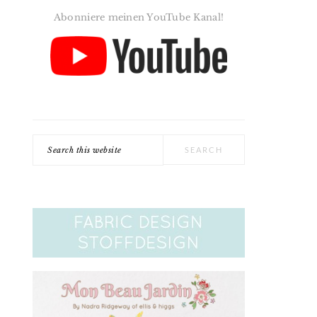
Abonniere meinen YouTube Kanal!
Search
this
website