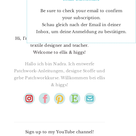
Be sure to check your email to confirm
your subscription.
Schau gleich nach der Email in deiner
Inbox, um deine Anmeldung zu bestätigen.
Hi, I’m Nadra. I’m a quilt pattern designer,
textile designer and teacher.
Welcome to ellis & higgs!
Hallo ich bin Nadra. Ich entwerfe
Patchwork-Anleitungen, designe Stoffe und
gebe Patchworkkurse. Willkommen bei ellis
& higgs!
Sign up to my YouTube channel!