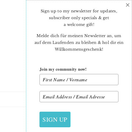
×
Skip
Skip
to
to
Sign up to my newsletter for updates,
main
primary
subscriber only specials & get
content
sidebar
a welcome gift
!
Melde dich für meinen Newsletter an, um
auf dem Laufenden zu bleiben & hol dir ein
Willkommensgeschenk!
Join my community now!
22. APRIL 2023
SIGN UP
TULIP-QUILT-NICKI