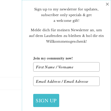
×
Skip
Skip
to
to
Sign up to my newsletter for updates,
main
primary
subscriber only specials & get
content
sidebar
a welcome gift
!
Melde dich für meinen Newsletter an, um
auf dem Laufenden zu bleiben & hol dir ein
Willkommensgeschenk!
Join my community now!
22. APRIL 2023
SIGN UP
TULIP-QUILT-HILDY-2