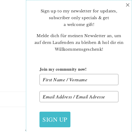
×
Skip
Skip
to
to
Sign up to my newsletter for updates,
main
primary
subscriber only specials & get
content
sidebar
a welcome gift
!
Melde dich für meinen Newsletter an, um
auf dem Laufenden zu bleiben & hol dir ein
Willkommensgeschenk!
Join my community now!
22. APRIL 2023
SIGN UP
TULIP-QUILT-BARBARA-2