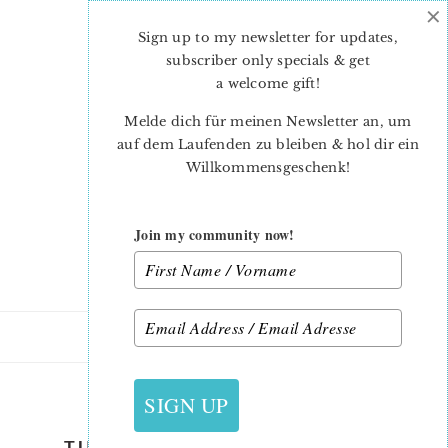
×
Skip
Skip
to
to
Sign up to my newsletter for updates,
main
primary
subscriber only specials & get
content
sidebar
a welcome gift
!
Melde dich für meinen Newsletter an, um
auf dem Laufenden zu bleiben & hol dir ein
Willkommensgeschenk!
Join my community now!
22. APRIL 2023
SIGN UP
TULIP-MINI-QUILT-PATTERN-