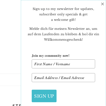
×
Skip
Skip
to
to
Sign up to my newsletter for updates,
main
primary
subscriber only specials & get
content
sidebar
a welcome gift
!
Melde dich für meinen Newsletter an, um
auf dem Laufenden zu bleiben & hol dir ein
Willkommensgeschenk!
Join my community now!
2. JULI 2019
SIGN UP
STRAWBERRY-QUILT-PATTERN-