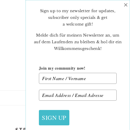
×
Skip
Skip
to
to
Sign up to my newsletter for updates,
main
primary
subscriber only specials & get
content
sidebar
a welcome gift
!
Melde dich für meinen Newsletter an, um
auf dem Laufenden zu bleiben & hol dir ein
Willkommensgeschenk!
Join my community now!
2. JULI 2019
SIGN UP
STRAWBERRY-QUILT-PATTERN-