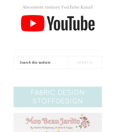
Abonniere meinen YouTube Kanal!
Search
this
website