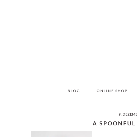
Skip
Skip
to
to
main
primary
content
sidebar
BLOG
ONLINE SHOP
9. DEZEM
A SPOONFUL