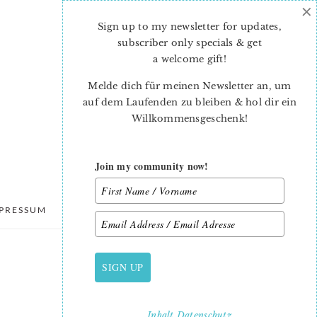
×
Sign up to my newsletter for updates,
subscriber only specials & get
a welcome gift
!
Melde dich für meinen Newsletter an, um
auf dem Laufenden zu bleiben & hol dir ein
Willkommensgeschenk!
Join my community now!
PRESSUM
DATENSCHUTZ
SIGN UP
PRIMARY
SIDEBAR
Inhalt
Datenschutz