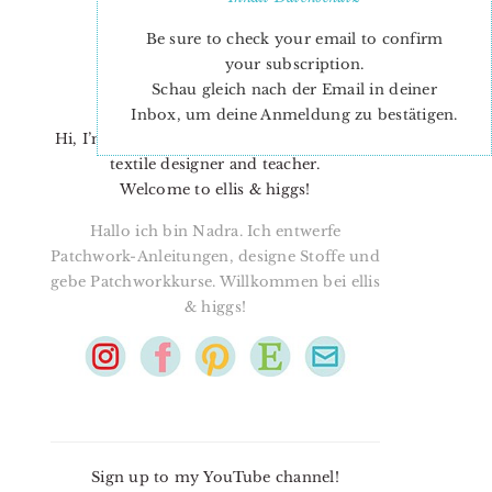
Be sure to check your email to confirm
your subscription.
Schau gleich nach der Email in deiner
Inbox, um deine Anmeldung zu bestätigen.
Hi, I’m Nadra. I’m a quilt pattern designer,
textile designer and teacher.
Welcome to ellis & higgs!
Hallo ich bin Nadra. Ich entwerfe
Patchwork-Anleitungen, designe Stoffe und
gebe Patchworkkurse. Willkommen bei ellis
& higgs!
Sign up to my YouTube channel!