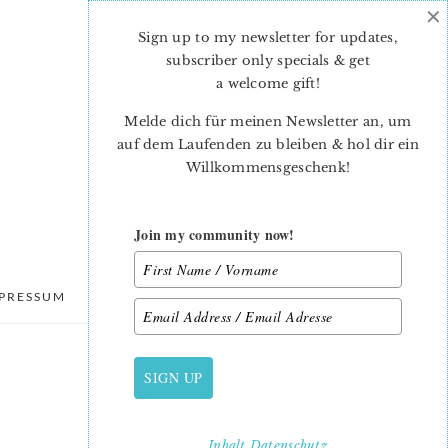
×
Sign up to my newsletter for updates,
subscriber only specials & get
a welcome gift
!
Melde dich für meinen Newsletter an, um
auf dem Laufenden zu bleiben & hol dir ein
Willkommensgeschenk!
Join my community now!
PRESSUM
DATENSCHUTZ
SIGN UP
PRIMARY
SIDEBAR
Inhalt
Datenschutz