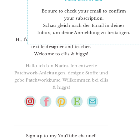
Be sure to check your email to confirm
your subscription.
Schau gleich nach der Email in deiner
Inbox, um deine Anmeldung zu bestätigen.
Hi, I’m Nadra. I’m a quilt pattern designer,
textile designer and teacher.
Welcome to ellis & higgs!
Hallo ich bin Nadra. Ich entwerfe
Patchwork-Anleitungen, designe Stoffe und
gebe Patchworkkurse. Willkommen bei ellis
& higgs!
Sign up to my YouTube channel!