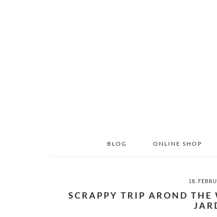
Skip
Skip
to
to
main
primary
content
sidebar
BLOG
ONLINE SHOP
18. FEBR
SCRAPPY TRIP AROND THE
JAR