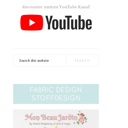
Abonniere meinen YouTube Kanal!
Search
this
website