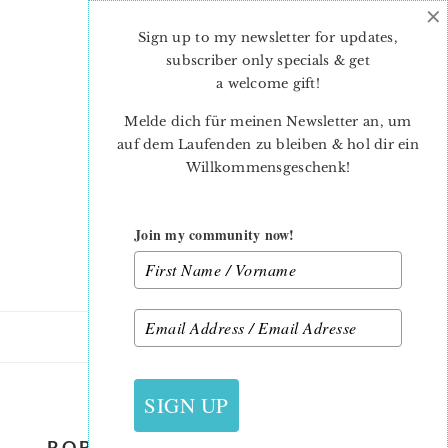
×
Skip
Skip
to
to
Sign up to my newsletter for updates,
main
primary
subscriber only specials & get
content
sidebar
a welcome gift
!
Melde dich für meinen Newsletter an, um
auf dem Laufenden zu bleiben & hol dir ein
Willkommensgeschenk!
Join my community now!
10. MAI 2019
SIGN UP
ROBOT-QUILT-PATTERN-NADRA-