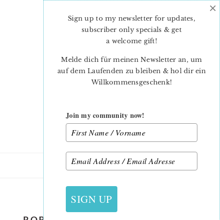
×
Skip
Skip
to
to
Sign up to my newsletter for updates,
main
primary
subscriber only specials & get
content
sidebar
a welcome gift
!
Melde dich für meinen Newsletter an, um
auf dem Laufenden zu bleiben & hol dir ein
Willkommensgeschenk!
Join my community now!
10. MAI 2019
SIGN UP
ROBOT-QUILT-PATTERN-NADRA-