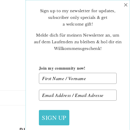
×
Skip
Skip
to
to
Sign up to my newsletter for updates,
main
primary
subscriber only specials & get
content
sidebar
a welcome gift
!
Melde dich für meinen Newsletter an, um
auf dem Laufenden zu bleiben & hol dir ein
Willkommensgeschenk!
Join my community now!
22. AUGUST 2017
SIGN UP
PIECEOFCAKE BOOK TOUR_3