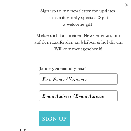
×
Skip
Skip
to
to
Sign up to my newsletter for updates,
main
primary
subscriber only specials & get
content
sidebar
a welcome gift
!
Melde dich für meinen Newsletter an, um
auf dem Laufenden zu bleiben & hol dir ein
Willkommensgeschenk!
Join my community now!
21. JULI 2022
SIGN UP
LETS-HAVE-A-PICNIC-QUILT-