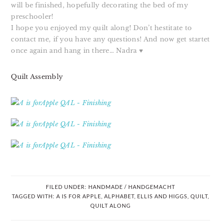
will be finished, hopefully decorating the bed of my
preschooler!
I hope you enjoyed my quilt along! Don’t hestitate to
contact me, if you have any questions! And now get startet
once again and hang in there… Nadra
♥
Quilt Assembly
FILED UNDER:
HANDMADE / HANDGEMACHT
TAGGED WITH:
A IS FOR APPLE
,
ALPHABET
,
ELLIS AND HIGGS
,
QUILT
,
QUILT ALONG