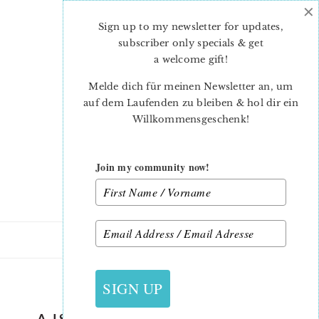
×
Skip
Skip
to
to
Sign up to my newsletter for updates,
main
primary
subscriber only specials & get
content
sidebar
a welcome gift
!
Melde dich für meinen Newsletter an, um
auf dem Laufenden zu bleiben & hol dir ein
Willkommensgeschenk!
Join my community now!
2. AUGUST 2015
SIGN UP
A IS FOR APPLE QUILT ALONG –