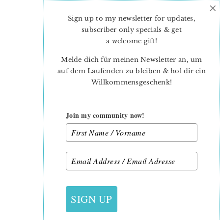
×
Skip
Skip
to
to
Sign up to my newsletter for updates,
main
primary
subscriber only specials & get
content
sidebar
a welcome gift
!
Melde dich für meinen Newsletter an, um
auf dem Laufenden zu bleiben & hol dir ein
Willkommensgeschenk!
Join my community now!
9. FEBRUAR 2016
SIGN UP
ALPHABET QUILT