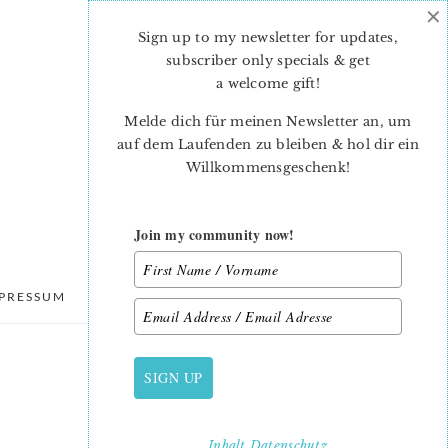
×
Sign up to my newsletter for updates,
subscriber only specials & get
a welcome gift
!
Melde dich für meinen Newsletter an, um
auf dem Laufenden zu bleiben & hol dir ein
Willkommensgeschenk!
Join my community now!
PRESSUM
DATENSCHUTZ
SIGN UP
PRIMARY
SIDEBAR
Inhalt
Datenschutz