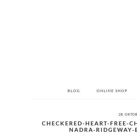
Skip
Skip
to
to
main
primary
content
sidebar
BLOG
ONLINE SHOP
28. OKTO
CHECKERED-HEART-FREE-C
NADRA-RIDGEWAY-E