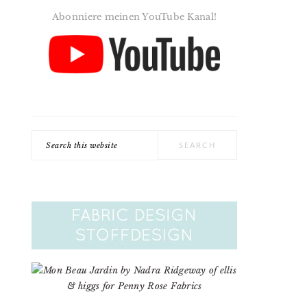
Abonniere meinen YouTube Kanal!
Search
this
website