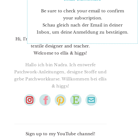
Be sure to check your email to confirm
your subscription.
Schau gleich nach der Email in deiner
Inbox, um deine Anmeldung zu bestätigen.
Hi, I’m Nadra. I’m a quilt pattern designer,
textile designer and teacher.
Welcome to ellis & higgs!
Hallo ich bin Nadra. Ich entwerfe
Patchwork-Anleitungen, designe Stoffe und
gebe Patchworkkurse. Willkommen bei ellis
& higgs!
Sign up to my YouTube channel!