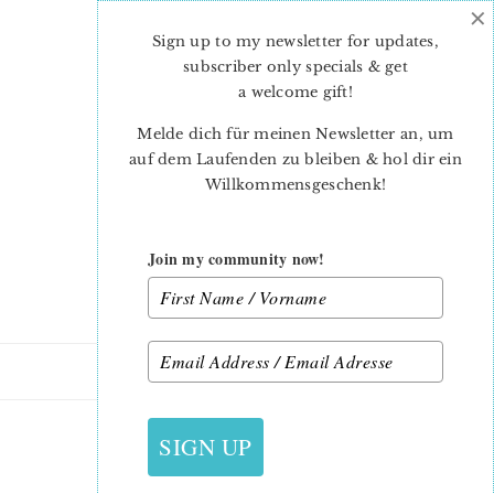
×
Skip
Skip
to
to
Sign up to my newsletter for updates,
main
primary
subscriber only specials & get
content
sidebar
a welcome gift
!
Melde dich für meinen Newsletter an, um
auf dem Laufenden zu bleiben & hol dir ein
Willkommensgeschenk!
Join my community now!
21. JANUAR 2019
SIGN UP
6 KÖPFE 12 BLÖCKE 2019