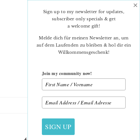
×
Skip
Skip
to
to
Sign up to my newsletter for updates,
main
primary
subscriber only specials & get
content
sidebar
a welcome gift
!
Melde dich für meinen Newsletter an, um
auf dem Laufenden zu bleiben & hol dir ein
Willkommensgeschenk!
Join my community now!
28. JANUAR 2019
SIGN UP
6 KÖPFE 12 BLÖCKE 2019 –