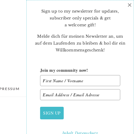
×
Sign up to my newsletter for updates,
subscriber only specials & get
a welcome gift
!
Melde dich für meinen Newsletter an, um
auf dem Laufenden zu bleiben & hol dir ein
Willkommensgeschenk!
Join my community now!
PRESSUM
DATENSCHUTZ
SIGN UP
PRIMARY
SIDEBAR
Inhalt
Datenschutz