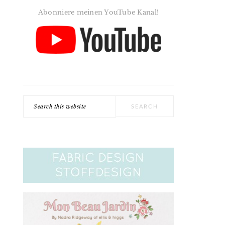
Abonniere meinen YouTube Kanal!
Search
this
website