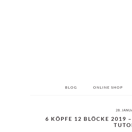
Skip
Skip
to
to
main
primary
content
sidebar
BLOG
ONLINE SHOP
28. JANU
6 KÖPFE 12 BLÖCKE 2019 
TUTO