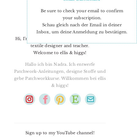
Be sure to check your email to confirm
your subscription.
Schau gleich nach der Email in deiner
Inbox, um deine Anmeldung zu bestätigen.
Hi, I’m Nadra. I’m a quilt pattern designer,
textile designer and teacher.
Welcome to ellis & higgs!
Hallo ich bin Nadra. Ich entwerfe
Patchwork-Anleitungen, designe Stoffe und
gebe Patchworkkurse. Willkommen bei ellis
& higgs!
Sign up to my YouTube channel!